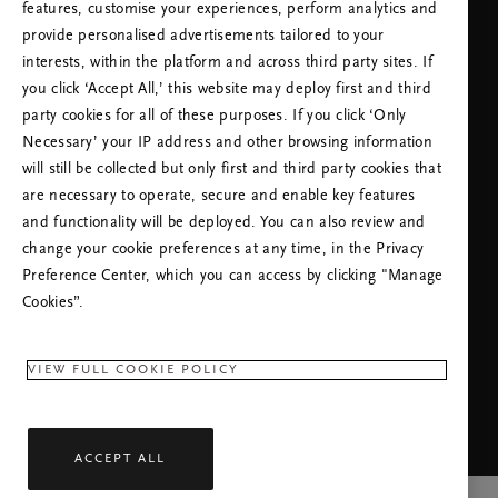
użytkownik korzysta z (internetowej) karty upominkowej, 
features, customise your experiences, perform analytics and
ZGODNIE Z OBOWIĄZUJĄCYM PRAWEM NINIEJSZYM 
a całkowita wartość zamówienia jest mniejsza niż wartość 
provide personalised advertisements tailored to your
ZRZEKAMY SIĘ WSZELKICH DOROZUMIANYCH 
karty, saldo pozostanie na karcie i może zostać 
interests, within the platform and across third party sites. If
GWARANCJI PRZYDATNOŚCI HANDLOWEJ I 
zastosowane do przyszłych zakupów, pod warunkiem że 
you click ‘Accept All,’ this website may deploy first and third
PRZYDATNOŚCI DO ZAMIERZONEGO CELU.

karta nie wygasła.
party cookies for all of these purposes. If you click ‘Only
Chorwacja

Necessary’ your IP address and other browsing information
15.3 Jeśli użytkownik jest klientem zamieszkałym w 
POTRZEBUJESZ POMOCY? ZADZWOŃ DO NAS.
will still be collected but only first and third party cookies that
Chorwacji, następujące ustalenia zastępują artykuł 12 
PROSIMY MIEĆ NA UWADZE, ŻE OBSŁUGA
are necessary to operate, secure and enable key features
niniejszego Regulaminu:

TELEFONICZNA MOŻE BYĆ
and functionality will be deployed. You can also review and
the following arrangement will replace article 12 of these 
PRZEPROWADZONA W JĘZYKU ANGIELSKIM.
change your cookie preferences at any time, in the Privacy
terms:

+48 (0)223071858
Taryfa lokalna
Preference Center, which you can access by clicking "Manage
Jeśli nie będziemy przestrzegać niniejszego Regulaminu, 
Poniedziałek - Piątek
09:00 - 18:30
Cookies”.
będziemy odpowiadać za straty lub szkody poniesione 
przez użytkownika, które są możliwym do przewidzenia 
RITUALS APP
skutkiem naruszenia przez nas niniejszej umowy lub 
VIEW FULL COOKIE POLICY
skutkiem niezachowania przez nas zasadnej staranności i 
umiejętności, ale nie odpowiadamy za żadne straty lub 
szkody, których nie można przewidzieć.

ACCEPT ALL
Dostarczamy produkty wyłącznie do użytku domowego i 