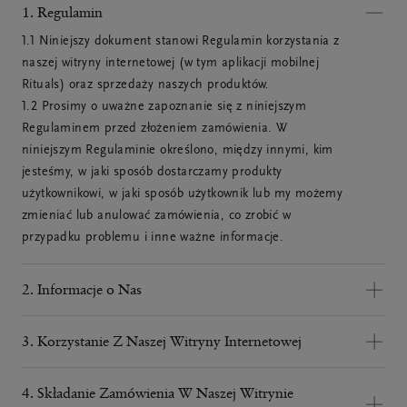
1. Regulamin
1.1 Niniejszy dokument stanowi Regulamin korzystania z 
naszej witryny internetowej (w tym aplikacji mobilnej 
Rituals) oraz sprzedaży naszych produktów.

1.2 Prosimy o uważne zapoznanie się z niniejszym 
Regulaminem przed złożeniem zamówienia. W 
niniejszym Regulaminie określono, między innymi, kim 
jesteśmy, w jaki sposób dostarczamy produkty 
użytkownikowi, w jaki sposób użytkownik lub my możemy 
zmieniać lub anulować zamówienia, co zrobić w 
przypadku problemu i inne ważne informacje.
2. Informacje o Nas
2.1 Rituals Cosmetics jest międzynarodowym 
przedsiębiorstwem. Szczegółowe informacje na temat 
3. Korzystanie Z Naszej Witryny Internetowej
naszej firmy znajdują się w poniższej tabeli.

3.1 W naszej witrynie internetowej można kupić produkty 
Do Rituals Cosmetics Poland Sp. z o.o.
za pośrednictwem internetowego kanału dystrybucji. 
4. Składanie Zamówienia W Naszej Witrynie