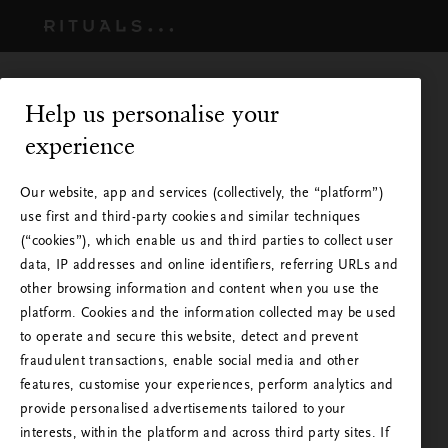
Help us personalise your
experience
Our website, app and services (collectively, the “platform”)
use first and third-party cookies and similar techniques
(“cookies”), which enable us and third parties to collect user
data, IP addresses and online identifiers, referring URLs and
other browsing information and content when you use the
platform. Cookies and the information collected may be used
to operate and secure this website, detect and prevent
A Rituals está disponível no seu
fraudulent transactions, enable social media and other
features, customise your experiences, perform analytics and
país
provide personalised advertisements tailored to your
interests, within the platform and across third party sites. If
Está a visitar a Rituals de um país que não aquele