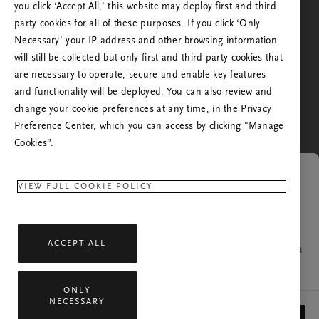
Aguarde – Vamos avançar para o próximo passo.
you click ‘Accept All,’ this website may deploy first and third
em que se encontra ou que não é o mesmo de
party cookies for all of these purposes. If you click ‘Only
onde nos visitou anteriormente. Deseja ir para o
Necessary’ your IP address and other browsing information
site Rituals do seu país?
will still be collected but only first and third party cookies that
are necessary to operate, secure and enable key features
Não. Continuar em Rituals Portugal
Sim. Prosseguir para a Rituals Estados Unidos da
and functionality will be deployed. You can also review and
América
change your cookie preferences at any time, in the Privacy
Preference Center, which you can access by clicking "Manage
Cookies”.
Link expirado.
VIEW FULL COOKIE POLICY
A página que estava a tentar abrir já não está
ACCEPT ALL
disponível. Se tiver alguma pergunta, contacte a nossa
equipa de apoio ao cliente.
ONLY
NECESSARY
Todos os direitos reservados © 2026 Rituals Cosmetics