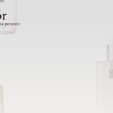
or
a persistir.