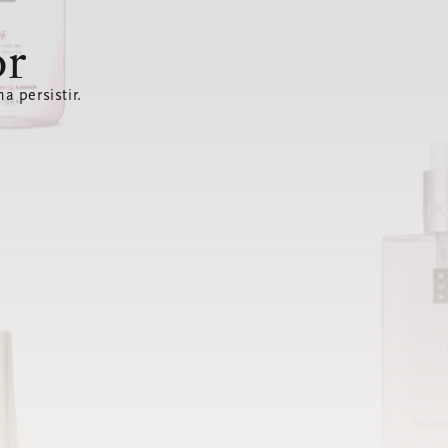
or
a persistir.