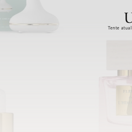
U
Tente atual