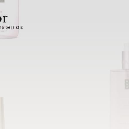
or
a persistir.