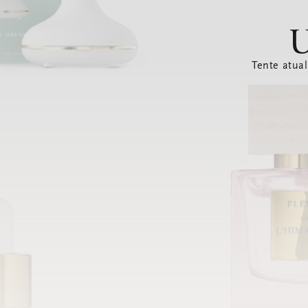
U
Tente atual