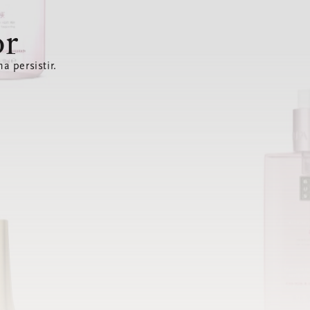
or
a persistir.