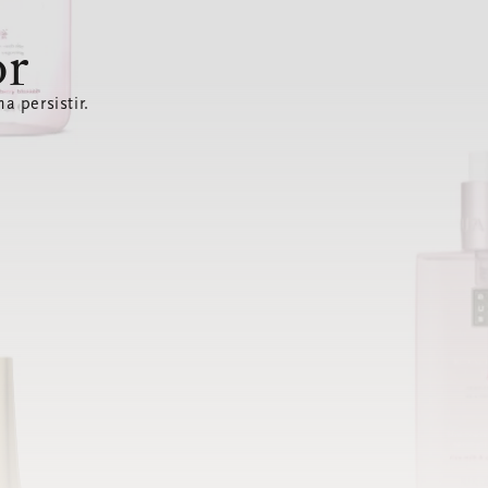
or
a persistir.