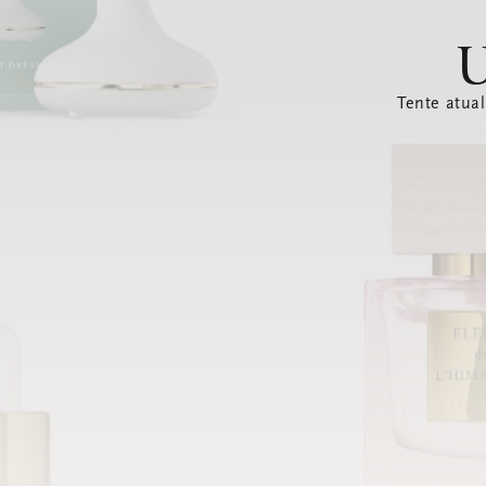
U
Tente atual