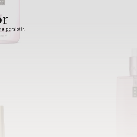
or
a persistir.