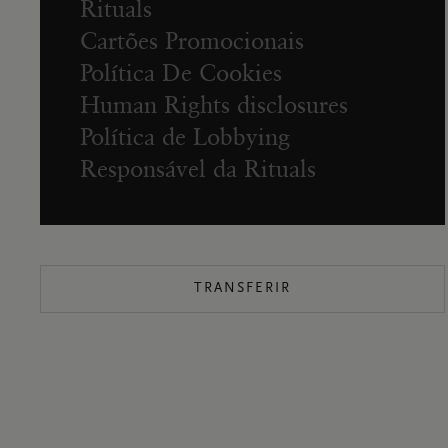
Rituals
Cartões Promocionais
Política De Cookies
Human Rights disclosures
Política de Lobbying
Responsável da Rituals
TRANSFERIR