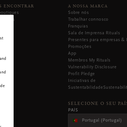
(online) não cobrir o montante total da encomenda. Não pod
S ENCONTRAR
Sempre que disponível: Se tiver pedido para recolher os produ
A NOSSA MARCA
seu cartão-presente (online) a uma encomenda. Se estiver a ut
boutiques
opção clicar e recolher, pode recolhê-los durante o horário d
Sobre nós
valor total da encomenda for inferior ao valor do cartão, qu
rmazéns
parte de que a sua encomenda está pronta e à sua espera na(s) 
Trabalhar connosco
ser aplicado a compras futuras, desde que o cartão não tenh
Web para saber o horário de funcionamento atual das nossas l
Franquias
Sala de Imprensa Rituals
st
SOB RESERVA DA LEI APLICÁVEL, RENUNCIAMOS A QUAISQU
Presentes para empresas & 
COMERCIALIZAÇÃO E ADEQUAÇÃO AO FIM PREVISTO PELO
Promoções
Croácia

App
 and
Membros My Rituals
Se não cumprirmos estes termos, somos responsáveis por perda
Vulnerability Disclosure
 and
um resultado previsível da nossa violação deste contrato ou d
Profit Pledge
aplicar competências razoáveis, mas não somos responsáveis 
Iniciativas de
ide
previsíveis.
SustentabilidadeSustenabili
Apenas fornecemos os produtos para uso doméstico e privado. S
finalidade comercial, empresarial ou de revenda, não teremos 
SELECIONE O SEU PAÍ
qualquer perda de lucros, perda de negócios, interrupção de 
PAÍS
r
comerciais.
Portugal (Portugal)
Polónia
