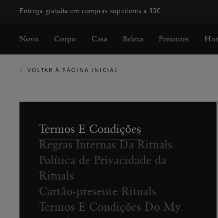
Entrega gratuita em compras superiores a 35€
Novo
Corpo
Casa
Beleza
Presentes
Ho
VOLTAR À PÁGINA INICIAL
Termos E Condições
Regras Internas Da Rituals
Política de Privacidade da
Rituals
Cartão-presente Rituals
Termos E Condições Do My