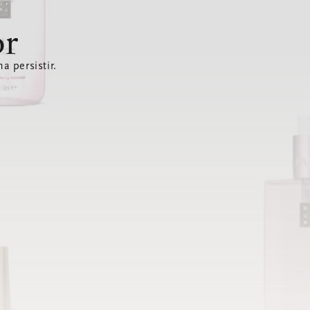
or
a persistir.