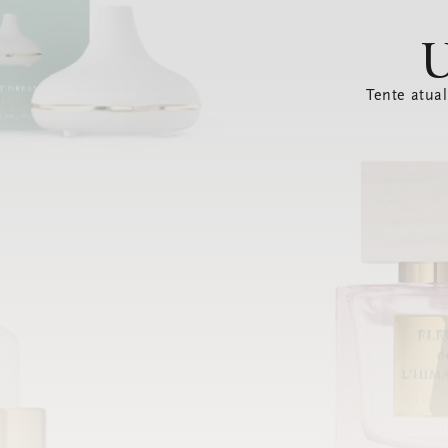
U
Tente atual