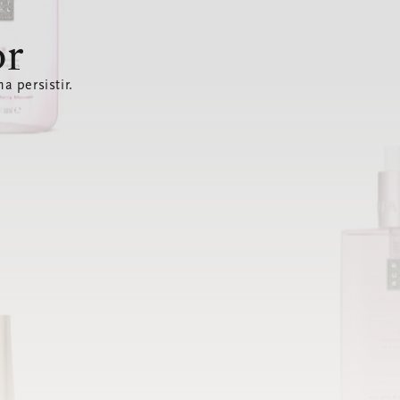
or
a persistir.