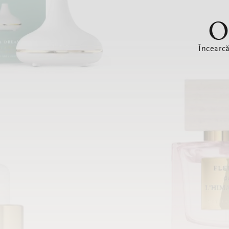
O
Încearc