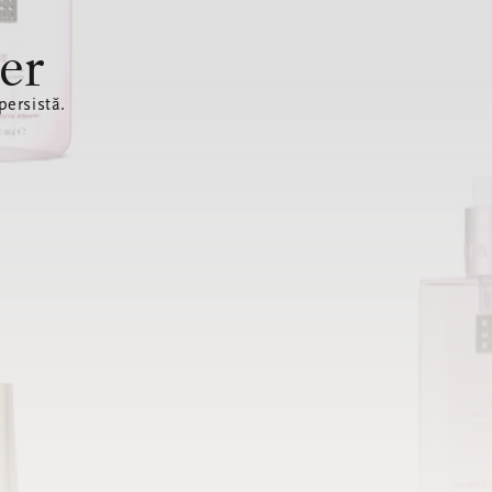
er
ersistă.