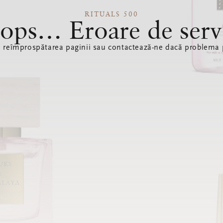
RITUALS 500
ops… Eroare de serv
ă reîmprospătarea paginii sau contactează-ne dacă problema p