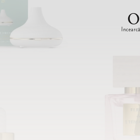
O
Încearc