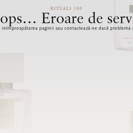
RITUALS 500
ops… Eroare de serv
ă reîmprospătarea paginii sau contactează-ne dacă problema p