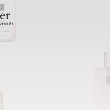
er
ersistă.