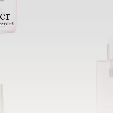
er
ersistă.