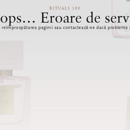
RITUALS 500
ops… Eroare de serv
ă reîmprospătarea paginii sau contactează-ne dacă problema p