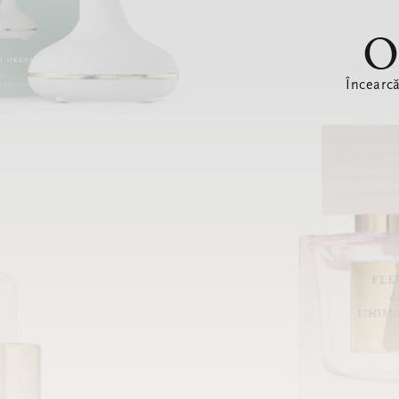
O
Încearc