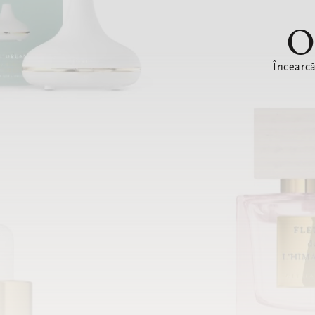
O
Încearc