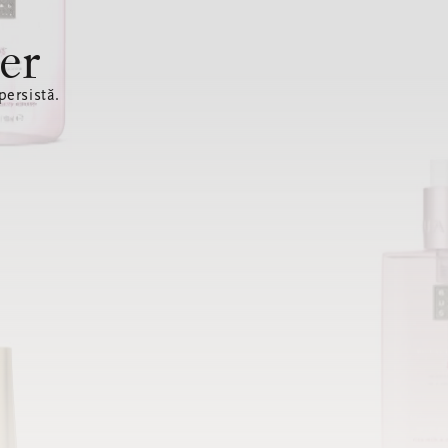
er
ersistă.