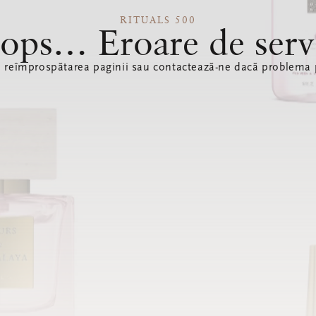
RITUALS 500
ops… Eroare de serv
ă reîmprospătarea paginii sau contactează-ne dacă problema p