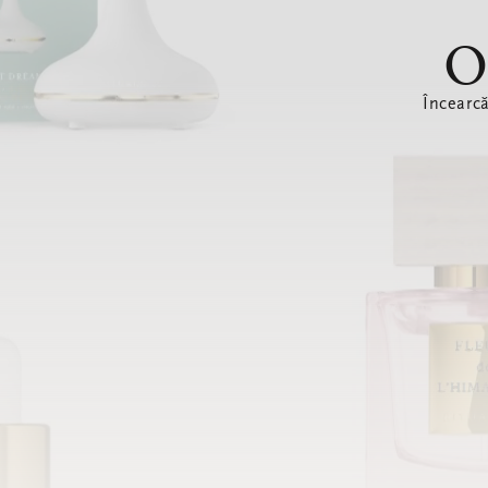
O
Încearc