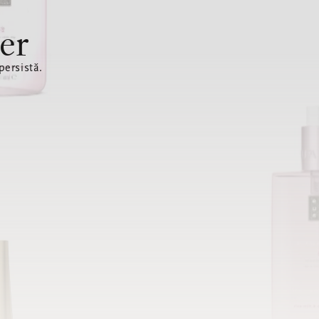
er
ersistă.