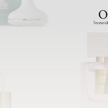
O
Încearc