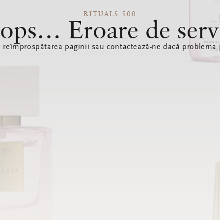
RITUALS 500
ops… Eroare de serv
ă reîmprospătarea paginii sau contactează-ne dacă problema p