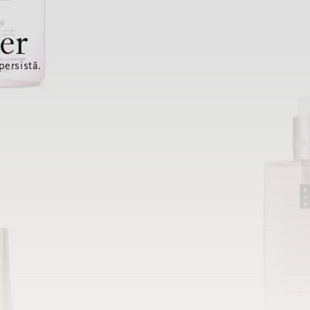
er
ersistă.