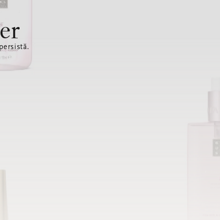
er
ersistă.