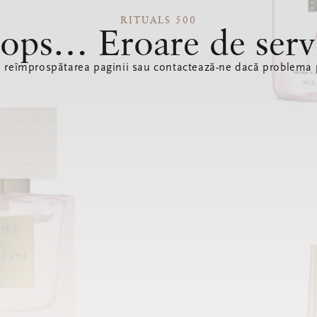
RITUALS 500
ops… Eroare de serv
ă reîmprospătarea paginii sau contactează-ne dacă problema p