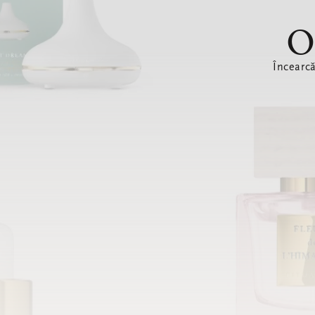
O
Încearc