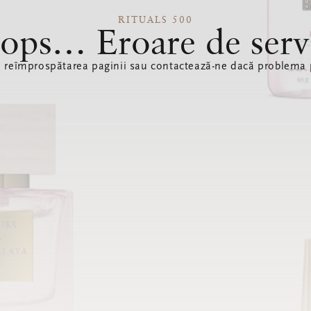
RITUALS 500
ops… Eroare de serv
ă reîmprospătarea paginii sau contactează-ne dacă problema p