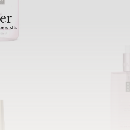
er
ersistă.