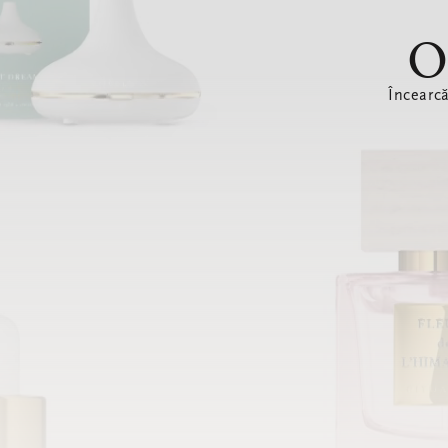
O
Încearc