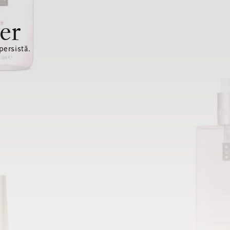
er
ersistă.