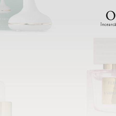
O
Încearc