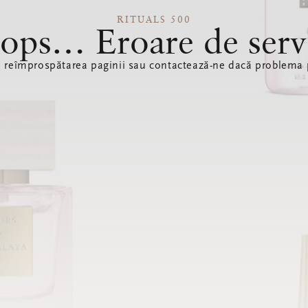
RITUALS 500
ops… Eroare de serv
ă reîmprospătarea paginii sau contactează-ne dacă problema p