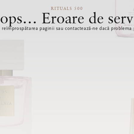
RITUALS 500
ops… Eroare de serv
ă reîmprospătarea paginii sau contactează-ne dacă problema p