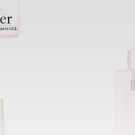
er
ersistă.