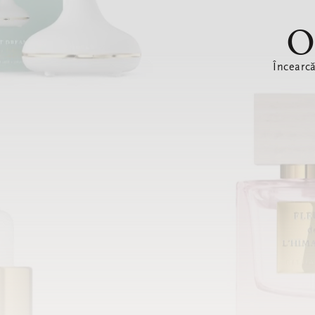
O
Încearc