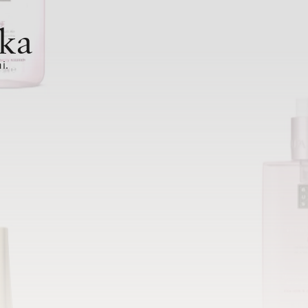
ka
i.