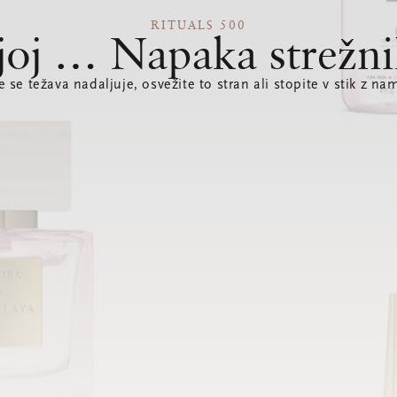
RITUALS 500
joj … Napaka strežni
e se težava nadaljuje, osvežite to stran ali stopite v stik z nam