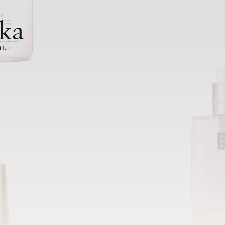
ka
i.