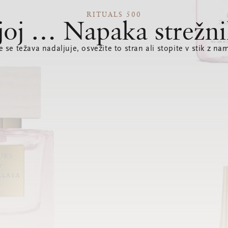
RITUALS 500
joj … Napaka strežni
e se težava nadaljuje, osvežite to stran ali stopite v stik z nam