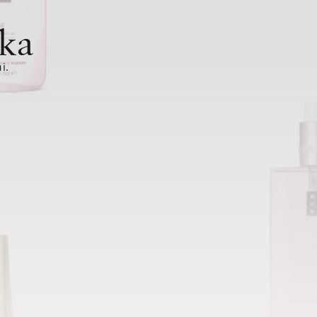
ka
i.