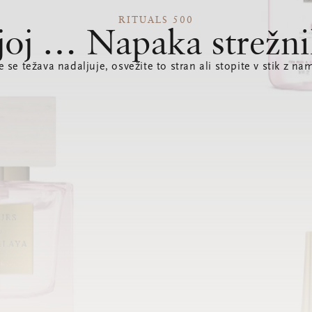
RITUALS 500
joj … Napaka strežni
e se težava nadaljuje, osvežite to stran ali stopite v stik z nam