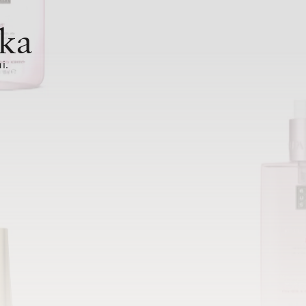
ka
i.