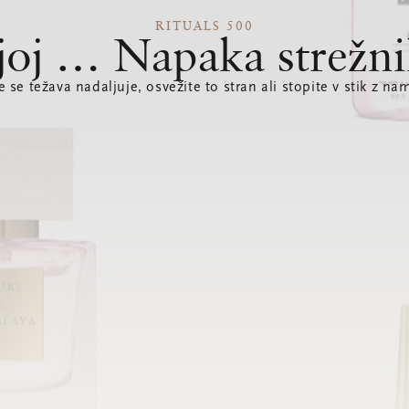
RITUALS 500
joj … Napaka strežni
e se težava nadaljuje, osvežite to stran ali stopite v stik z nam