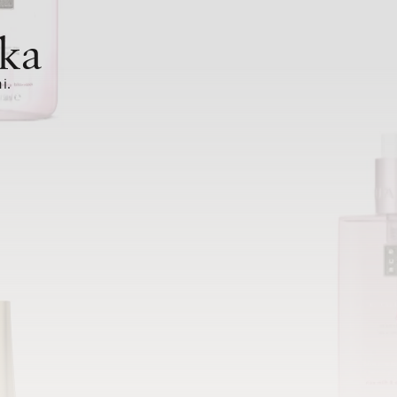
ka
i.