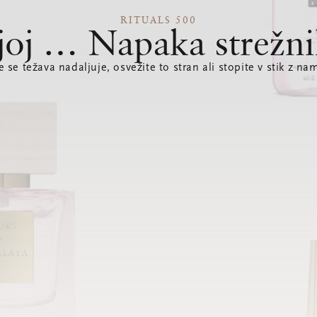
RITUALS 500
joj … Napaka strežni
e se težava nadaljuje, osvežite to stran ali stopite v stik z nam