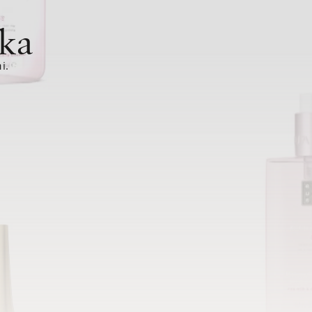
ka
i.