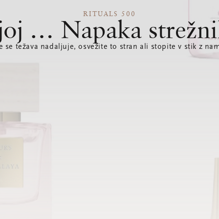
RITUALS 500
joj … Napaka strežni
e se težava nadaljuje, osvežite to stran ali stopite v stik z nam