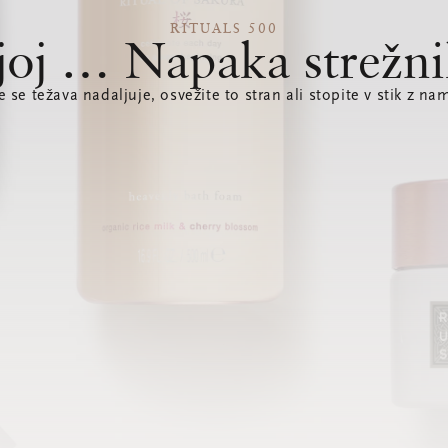
RITUALS 500
joj … Napaka strežni
e se težava nadaljuje, osvežite to stran ali stopite v stik z nam