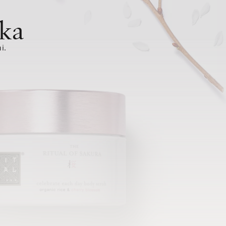
ka
i.