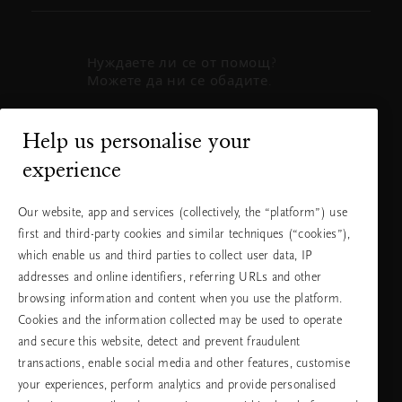
Нуждаете ли се от помощ?
Можете да ни се обадите.
+31 (0) 20
Местна тарифа
Help us personalise your
2415948
на разговора
experience
Понеделник
10:00 - 19:30
- петък
Our website, app and services (collectively, the “platform”) use
Събота -
11:00 - 19:30
first and third-party cookies and similar techniques (“cookies”),
неделя
which enable us and third parties to collect user data, IP
addresses and online identifiers, referring URLs and other
browsing information and content when you use the platform.
Изберете Вашата държава и език
Cookies and the information collected may be used to operate
and secure this website, detect and prevent fraudulent
държава
transactions, enable social media and other features, customise
your experiences, perform analytics and provide personalised