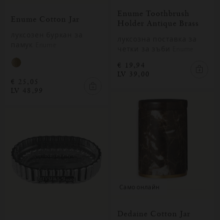
Enume Toothbrush
Enume Cotton Jar
Holder Antique Brass
луксозен буркан за
луксозна поставка за
памук Enume
четки за зъби Enume
€ 19,94
LV 39,00
€ 25,05
LV 48,99
само онлайн
Dedaine Cotton Jar