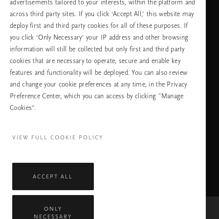
advertisements tailored to your interests, within the platform and
across third party sites. If you click ‘Accept All,’ this website may
език
deploy first and third party cookies for all of these purposes. If
you click ‘Only Necessary’ your IP address and other browsing
information will still be collected but only first and third party
cookies that are necessary to operate, secure and enable key
ПРОДЪЛЖАВАНЕ
features and functionality will be deployed. You can also review
and change your cookie preferences at any time, in the Privacy
Preference Center, which you can access by clicking "Manage
Cookies”.
Facebook
TikTok
Pinterest
Youtube
Instagra
page
profile
channel
profile
VIEW FULL COOKIE POLICY
ACCEPT ALL
ONLY
NECESSARY
Mastercard