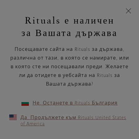
Пропускане на навигацията
Време за доставка 5-8 работни дни
моята
З
кошница
Rituals е наличен
н
Търся...
Търся...
Потреб
Виж
Включете
Логото
навигацията
и
акаунт
кош
на
на
за Вашата държава
устройството
п
Rituals
Аксесоари за баня
Посещавате сайта на Rituals за държава,
Аксесоарите за баня са стилен начин
да актуализирате банята си и да
различна от тази, в която се намирате, или
включите укр...
в която сте ни посещавали преди. Желаете
Прочетете повече
ли да отидете в уебсайта на Rituals за
Вашата държава?
Cапунотерапия
Дозатор за сапун
Поставка за чет
22 продукти
ПОДРЕЖДАНЕ ПО
ФИЛТЪР
Не. Останете в Rituals България
Да. Продължете към Rituals United States
of America