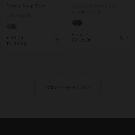
Verrez Soap Tray
Луксозен буркан за
памук Dedaine
сапунерка
€ 35,28
€ 19,94
LV 69,00
LV 39,00
16
от
22
видяни продукта
ПОКАЗВАНЕ НА ОЩЕ
Затваряне
Отворено
Затворено
на