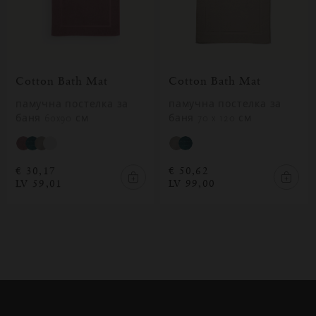
Cotton Bath Mat
Cotton Bath Mat
памучна постелка за
памучна постелка за
баня 70 x 120 см
баня 60x90 см
€ 50,62
€ 30,17
LV 99,00
LV 59,01
Затваряне
Отворено
Затворено
на