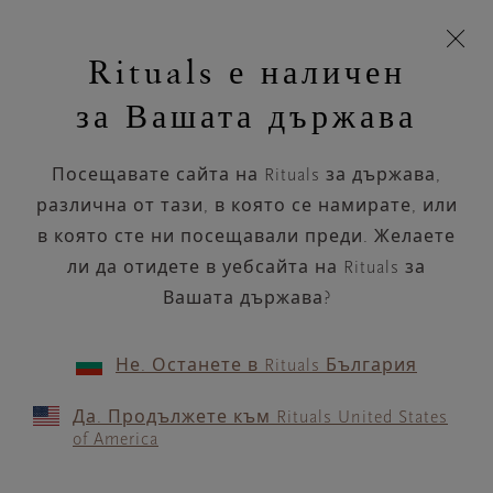
Пропускане на навигацията
Време за доставка 5-8 работни дни
моята
З
кошница
Rituals е наличен
н
Търся...
Търся...
Потреб
Виж
Включете
Логото
навигацията
и
акаунт
кош
на
на
за Вашата държава
устройството
п
Rituals
Килимчета за баня
Посещавате сайта на Rituals за държава,
Краката Ви заслужават да стъпват на
меко, върху нашите луксозни
различна от тази, в която се намирате, или
постелки за баня...
в която сте ни посещавали преди. Желаете
Прочетете повече
ли да отидете в уебсайта на Rituals за
Вашата държава?
Килимче за баня
6 продукти
ПОДРЕЖДАНЕ ПО
Не. Останете в Rituals България
Да. Продължете към Rituals United States
of America