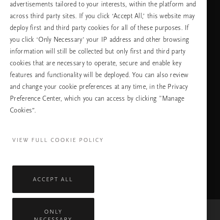
advertisements tailored to your interests, within the platform and
across third party sites. If you click ‘Accept All,’ this website may
език
deploy first and third party cookies for all of these purposes. If
you click ‘Only Necessary’ your IP address and other browsing
information will still be collected but only first and third party
cookies that are necessary to operate, secure and enable key
ПРОДЪЛЖАВАНЕ
features and functionality will be deployed. You can also review
and change your cookie preferences at any time, in the Privacy
Preference Center, which you can access by clicking "Manage
Cookies”.
Facebook
TikTok
Pinterest
Youtube
Instagra
page
profile
channel
profile
VIEW FULL COOKIE POLICY
ACCEPT ALL
ONLY
NECESSARY