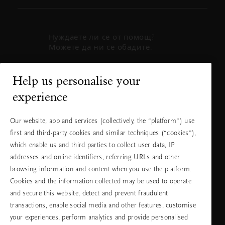
Нуждаете ли се от помощ?
Можете да ни се обадите.
+31 (0) 20
Местна тарифа
Help us personalise your
2415948
на разговора
experience
Понеделник
10:00 - 19:30
- петък
Our website, app and services (collectively, the “platform”) use
Събота -
11:00 - 19:30
first and third-party cookies and similar techniques (“cookies”),
неделя
which enable us and third parties to collect user data, IP
addresses and online identifiers, referring URLs and other
browsing information and content when you use the platform.
Изберете Вашата държава и език
Cookies and the information collected may be used to operate
and secure this website, detect and prevent fraudulent
държава
transactions, enable social media and other features, customise
your experiences, perform analytics and provide personalised