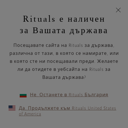
Пропускане на навигацията
Време за доставка 5-8 работни дни
моята
З
кошница
Rituals е наличен
н
Търся...
Търся...
Потреб
Виж
Включете
Логото
навигацията
и
акаунт
кош
на
на
за Вашата държава
устройството
п
Rituals
Класически парфюмни пръчици
Луксозни парфюмни пръчици
Посещавате сайта на Rituals за държава,
72 продукти
ПОДРЕЖДАНЕ ПО
ФИЛТЪР
различна от тази, в която се намирате, или
в която сте ни посещавали преди. Желаете
ли да отидете в уебсайта на Rituals за
Вашата държава?
Не. Останете в Rituals България
Да. Продължете към Rituals United States
of America
лимитирана серия