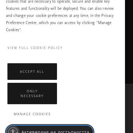
cookies that are necessary to operate, secure and enable key
ПРОДЪЛЖАВАНЕ
features and functionality will be deployed. You can also review
and change your cookie preferences at any time, in the Privacy
Preference Center, which you can access by clicking "Manage
Cookies”.
Facebook
TikTok
Pinterest
Youtube
Instagra
page
profile
channel
profile
VIEW FULL COOKIE POLICY
ACCEPT ALL
ONLY
NECESSARY
Mastercard
Visa
MANAGE COOKIES
Всички права запазени © 2026 Rituals Cosmetics Enterprise B.V.
Политика за поверителност
Общи условия
Правила На Компанията Rituals
Обслужване
Активиране на достъпността