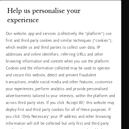
+31 (0) 20
Местна тарифа
Help us personalise your
2415948
на разговора
experience
Понеделник
10:00 - 19:30
- петък
Our website, app and services (collectively, the “platform”) use
Събота -
11:00 - 19:30
first and third-party cookies and similar techniques (“cookies”),
неделя
which enable us and third parties to collect user data, IP
addresses and online identifiers, referring URLs and other
browsing information and content when you use the platform.
Изберете Вашата държава и език
Cookies and the information collected may be used to operate
and secure this website, detect and prevent fraudulent
държава
transactions, enable social media and other features, customise
your experiences, perform analytics and provide personalised
advertisements tailored to your interests, within the platform and
across third party sites. If you click ‘Accept All,’ this website may
език
deploy first and third party cookies for all of these purposes. If
you click ‘Only Necessary’ your IP address and other browsing
information will still be collected but only first and third party