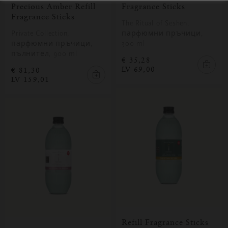
Precious Amber Refill
Fragrance Sticks
Fragrance Sticks
The Ritual of Seshen,
Private Collection,
парфюмни пръчици,
парфюмни пръчици,
300 ml
пълнител, 900 ml
€ 35,28
LV 69,00
€ 81,30
LV 159,01
Refill Fragrance Sticks