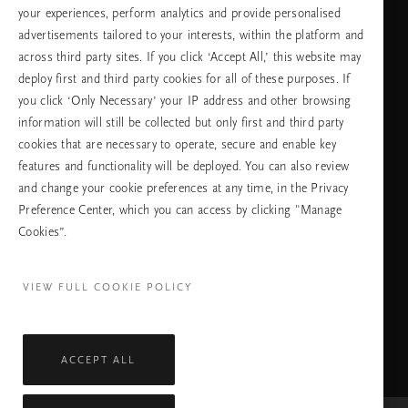
your experiences, perform analytics and provide personalised
advertisements tailored to your interests, within the platform and
across third party sites. If you click ‘Accept All,’ this website may
език
deploy first and third party cookies for all of these purposes. If
you click ‘Only Necessary’ your IP address and other browsing
information will still be collected but only first and third party
cookies that are necessary to operate, secure and enable key
ПРОДЪЛЖАВАНЕ
features and functionality will be deployed. You can also review
and change your cookie preferences at any time, in the Privacy
Preference Center, which you can access by clicking "Manage
Cookies”.
Facebook
TikTok
Pinterest
Youtube
Instagra
page
profile
channel
profile
VIEW FULL COOKIE POLICY
ACCEPT ALL