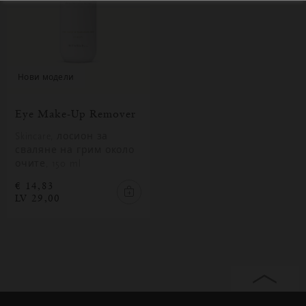
нови модели
Eye Make-Up Remover
Skincare, лосион за
сваляне на грим около
очите, 150 ml
€ 14,83
LV 29,00
Затваряне
Отворено
Затворено