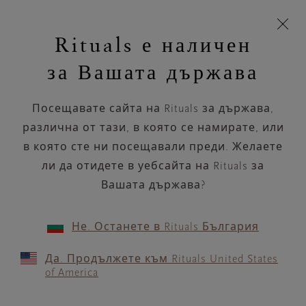
Пропускане на навигацията
Време за доставка 5-9 работни дни
моята
З
кошница
Rituals е наличен
н
Търся...
Търся...
Потреб
Виж
Включете
Логото
навигацията
и
акаунт
кош
на
на
за Вашата държава
устройството
п
Rituals
Лосион за почистване на грим
Посещавате сайта на Rituals за държава,
Първата и най-важна стъпка от
рутинната Ви грижа за кожата е
различна от тази, в която се намирате, или
почистването. Купет...
в която сте ни посещавали преди. Желаете
Прочетете повече
ли да отидете в уебсайта на Rituals за
Вашата държава?
Почистващ продукт
Ексфолиант
Лосион за почис
1 Продукт
ПОДРЕЖДАНЕ ПО
ФИЛТЪР
(1)
Не. Останете в Rituals България
Да. Продължете към Rituals United States
of America