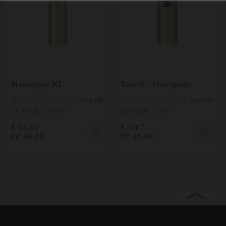
Hairspray XL
Travel - Hairspray
Hair Care Collection, спрей
Hair Care Collection, спрей
за коса, 400 ml
за коса, 75 ml
€ 25,05
€ 7,67
LV 48,99
LV 15,00
Затваряне
Отворено
Затворено
на