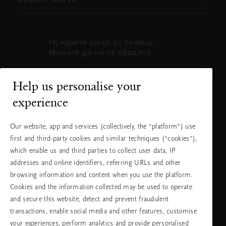
НАШАТА МАРКА
Нуждаете ли се от помощ?
Можете да ни се обадите.
+31 (0) 20
Местна тарифа
Help us personalise your
2415948
на разговора
experience
Понеделник
10:00 - 19:30
- петък
Our website, app and services (collectively, the “platform”) use
Събота -
11:00 - 19:30
first and third-party cookies and similar techniques (“cookies”),
неделя
which enable us and third parties to collect user data, IP
addresses and online identifiers, referring URLs and other
browsing information and content when you use the platform.
Изберете Вашата държава и език
Cookies and the information collected may be used to operate
and secure this website, detect and prevent fraudulent
държава
transactions, enable social media and other features, customise
your experiences, perform analytics and provide personalised