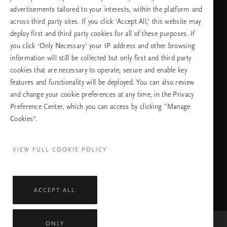
advertisements tailored to your interests, within the platform and
across third party sites. If you click ‘Accept All,’ this website may
език
deploy first and third party cookies for all of these purposes. If
you click ‘Only Necessary’ your IP address and other browsing
information will still be collected but only first and third party
cookies that are necessary to operate, secure and enable key
ПРОДЪЛЖАВАНЕ
features and functionality will be deployed. You can also review
and change your cookie preferences at any time, in the Privacy
Preference Center, which you can access by clicking "Manage
Cookies”.
Facebook
TikTok
Pinterest
Youtube
Instagra
page
profile
channel
profile
VIEW FULL COOKIE POLICY
ACCEPT ALL
ONLY