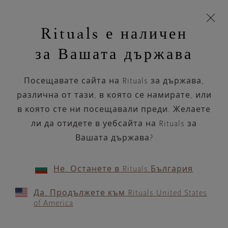
Пропускане на навигацията
Време за доставка 5-9 работни дни
моята
З
кошница
Rituals е наличен
н
Търся...
Търся...
Потреб
Виж
Включете
Логото
навигацията
и
акаунт
кош
на
на
за Вашата държава
устройството
п
Rituals
Спрей-за-коса
Посещавате сайта на Rituals за държава,
За перфектна прическа с
превъзходно оформени кичури.
различна от тази, в която се намирате, или
Открийте нашите продукти за...
в която сте ни посещавали преди. Желаете
Прочетете повече
ли да отидете в уебсайта на Rituals за
Вашата държава?
Маска за коса
Сух шампоан
Балсам без отмиване
2 продукти
ПОДРЕЖДАНЕ ПО
ФИЛТЪР
(1)
Не. Останете в Rituals България
Да. Продължете към Rituals United States
of America