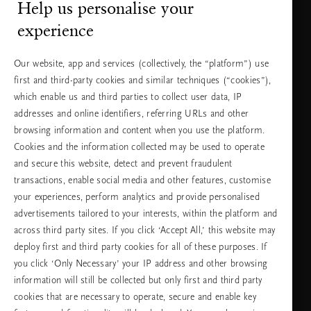
Help us personalise your
2415948
на разговора
experience
Понеделник
10:00 - 19:30
- петък
Our website, app and services (collectively, the “platform”) use
Събота -
11:00 - 19:30
first and third-party cookies and similar techniques (“cookies”),
неделя
which enable us and third parties to collect user data, IP
addresses and online identifiers, referring URLs and other
browsing information and content when you use the platform.
Изберете Вашата държава и език
Cookies and the information collected may be used to operate
and secure this website, detect and prevent fraudulent
държава
transactions, enable social media and other features, customise
your experiences, perform analytics and provide personalised
advertisements tailored to your interests, within the platform and
across third party sites. If you click ‘Accept All,’ this website may
език
deploy first and third party cookies for all of these purposes. If
you click ‘Only Necessary’ your IP address and other browsing
information will still be collected but only first and third party
cookies that are necessary to operate, secure and enable key
ПРОДЪЛЖАВАНЕ