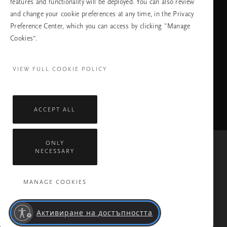
features and functionality will be deployed. You can also review
and change your cookie preferences at any time, in the Privacy
Preference Center, which you can access by clicking "Manage
Cookies”.
Facebook
TikTok
Pinterest
Youtube
Instagra
page
profile
channel
profile
VIEW FULL COOKIE POLICY
ACCEPT ALL
ONLY
NECESSARY
Mastercard
Visa
MANAGE COOKIES
Всички права запазени © 2026 Rituals Cosmetics Enterprise B.V.
Политика за поверителност
Общи условия
Правила На Компанията Rituals
Обслужване
Активиране на достъпността