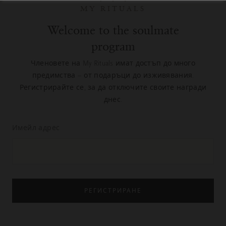
MY RITUALS
Welcome to the soulmate
program
Членовете на My Rituals имат достъп до много
предимства – от подаръци до изживявания.
Регистрирайте се, за да отключите своите награди
днес.
Имейл адрес
РЕГИСТРИРАНЕ