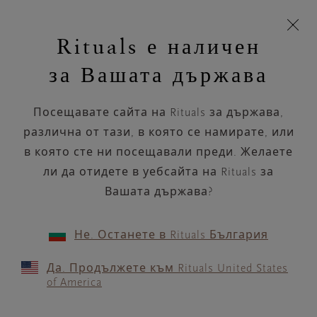
моята
З
кошница
Rituals е наличен
н
и
за Вашата държава
п
Посещавате сайта на Rituals за държава,
различна от тази, в която се намирате, или
в която сте ни посещавали преди. Желаете
ли да отидете в уебсайта на Rituals за
Вашата държава?
Не. Останете в Rituals България
Да. Продължете към Rituals United States
of America