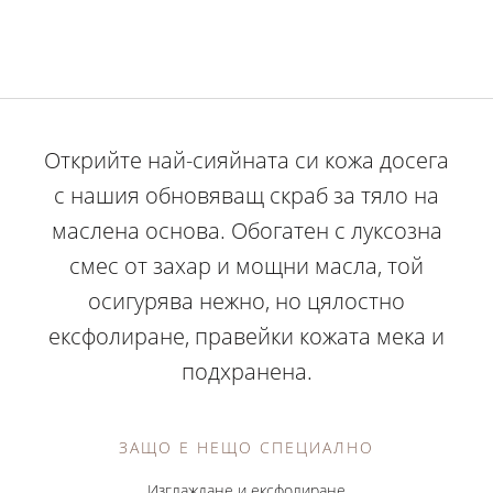
Открийте най-сияйната си кожа досега
с нашия обновяващ скраб за тяло на
маслена основа. Обогатен с луксозна
смес от захар и мощни масла, той
осигурява нежно, но цялостно
ексфолиране, правейки кожата мека и
подхранена.
ЗАЩО Е НЕЩО СПЕЦИАЛНО
Изглаждане и ексфолиране