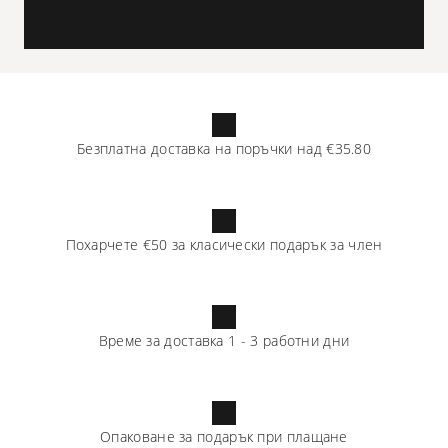
Безплатна доставка на поръчки над
€35.80
Похарчете
€50
за класически подарък за член
Време за доставка
1
-
3
работни дни
Опаковане за подарък при плащане