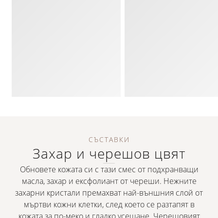
СЪСТАВКИ
Захар и черешов цвят
Обновете кожата си с тази смес от подхранващи
масла, захар и ексфолиант от череши. Нежните
захарни кристали премахват най-външния слой от
мъртви кожни клетки, след което се разтапят в
кожата за по-меко и гладко усещане. Черешовият