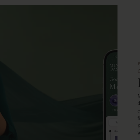
M
d
e
f
K
W