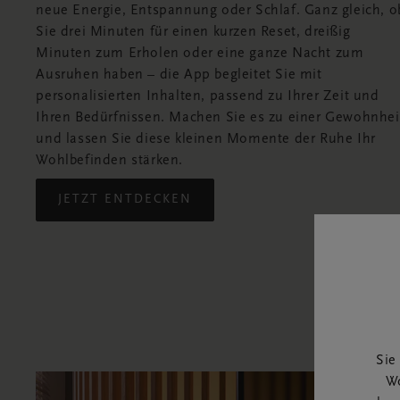
neue Energie, Entspannung oder Schlaf. Ganz gleich, o
Sie drei Minuten für einen kurzen Reset, dreißig
Minuten zum Erholen oder eine ganze Nacht zum
Ausruhen haben – die App begleitet Sie mit
personalisierten Inhalten, passend zu Ihrer Zeit und
Ihren Bedürfnissen. Machen Sie es zu einer Gewohnhei
und lassen Sie diese kleinen Momente der Ruhe Ihr
Wohlbefinden stärken.
JETZT ENTDECKEN
Sie
Wo