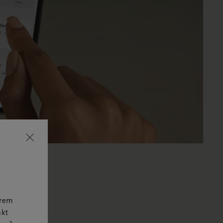
hrem
nkt