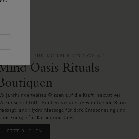
hen?
ERHOLUNG FÜR KÖRPER UND GEIST
Mind Oasis Rituals
Boutiquen
o jahrhundertealtes Wissen auf die Kraft innovativer
issenschaft trifft. Erleben Sie unsere wohltuende Brain
assage und Hydro Massage für tiefe Entspannung und
eue Energie für Körper und Geist.
JETZT BUCHEN