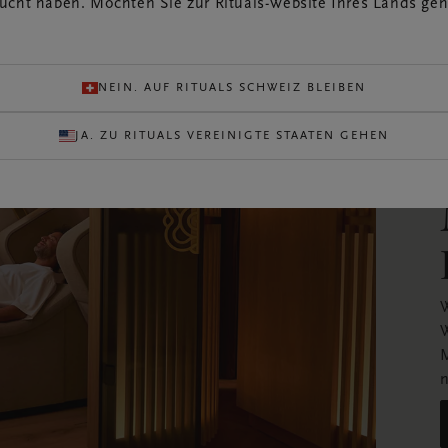
ucht haben. Möchten Sie zur Rituals-Website Ihres Lands ge
NEIN. AUF RITUALS SCHWEIZ BLEIBEN
JA. ZU RITUALS VEREINIGTE STAATEN GEHEN
W
W
M
n