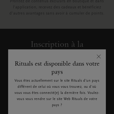
Profitez de contenus exclusifs en boutique et dans
l’application, recevez des cadeaux et bénéficiez
d’autres avantages sans avoir à cumuler de points.
Inscription à la
Newsletter
Rituals
Rituals est disponible dans votre
pays
Inscrivez-vous pour connaître
les nouveautés et offres
Vous êtes actuellement sur le site Rituals d'un pays
exclusives Rituals. Rituals
différent de celui où vous vous trouvez, ou d'où
utilisera vos données
vous vous êtes connecté(e) la dernière fois. Voulez-
personnelles, comme précisé
vous vous rendre sur le site Web Rituals de votre
dans notre
Politique de
pays ?
Confidentialité
.