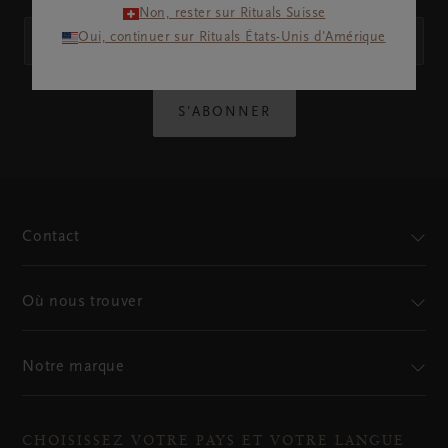
Non, rester sur Rituals Suisse
Oui, continuer sur Rituals États-Unis d'Amérique
S'ABONNER
Contact
Où nous trouver
Notre marque
CHOISISSEZ VOTRE PAYS ET VOTRE LANGUE