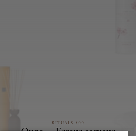
RITUALS 500
Oups… Erreur serveur