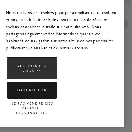
Essayez d’actualiser la page et n’hésitez pas à
nous contacter si le problème persiste.
Nous utilisons des cookies pour personnaliser notre contenu
et nos publicités, fournir des fonctionnalités de réseaux
sociaux et analyser le trafic sur notre site web. Nous
partageons également des informations quant à vos
habitudes de navigation sur notre site avec nos partenaires
publicitaires, d'analyse et de réseaux sociaux.
ACCEPTER LES
COOKIES
TOUT REFUSER
NE PAS VENDRE MES
DONNÉES
PERSONNELLES