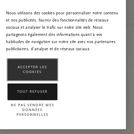
Essayez d’actualiser la page et n’hésitez pas à
nous contacter si le problème persiste.
Nous utilisons des cookies pour personnaliser notre contenu
et nos publicités, fournir des fonctionnalités de réseaux
sociaux et analyser le trafic sur notre site web. Nous
partageons également des informations quant à vos
habitudes de navigation sur notre site avec nos partenaires
publicitaires, d'analyse et de réseaux sociaux.
ACCEPTER LES
COOKIES
TOUT REFUSER
NE PAS VENDRE MES
DONNÉES
PERSONNELLES