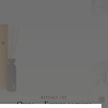
RITUALS 500
Oups… Erreur serveur