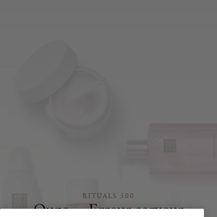
RITUALS 500
Oups… Erreur serveur