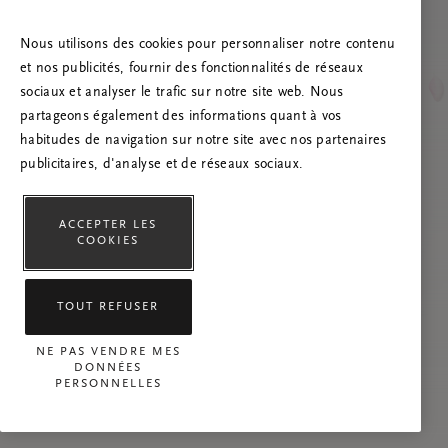
Essayez d’actualiser la page et n’hésitez pas à
nous contacter si le problème persiste.
Nous utilisons des cookies pour personnaliser notre contenu
et nos publicités, fournir des fonctionnalités de réseaux
sociaux et analyser le trafic sur notre site web. Nous
partageons également des informations quant à vos
habitudes de navigation sur notre site avec nos partenaires
publicitaires, d'analyse et de réseaux sociaux.
ACCEPTER LES
COOKIES
TOUT REFUSER
NE PAS VENDRE MES
DONNÉES
PERSONNELLES