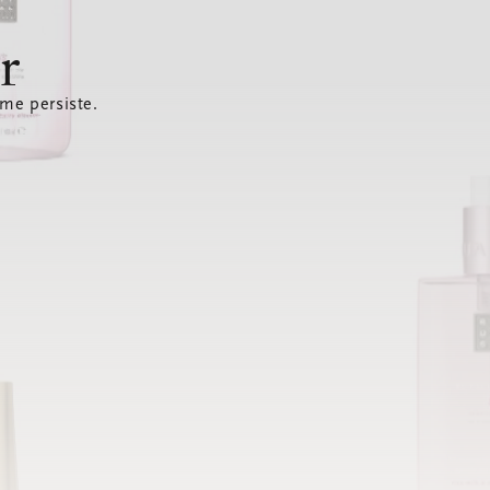
r
ème persiste.