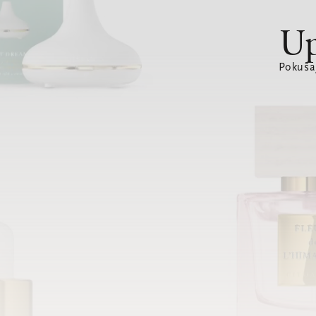
Up
Pokušaj