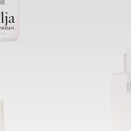
lja
nastavi.