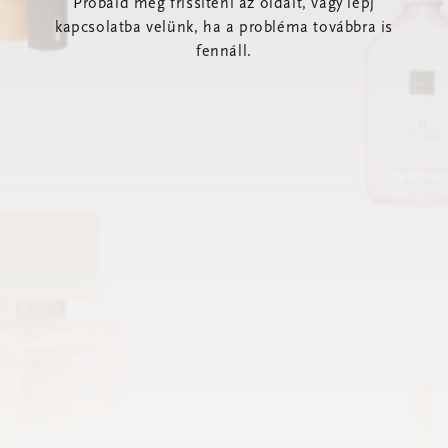
Próbáld meg frissíteni az oldalt, vagy lépj
kapcsolatba velünk, ha a probléma továbbra is
fennáll.