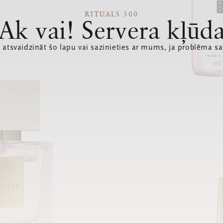
RITUALS 500
Ak vai! Servera kļūd
 atsvaidzināt šo lapu vai sazinieties ar mums, ja problēma sa