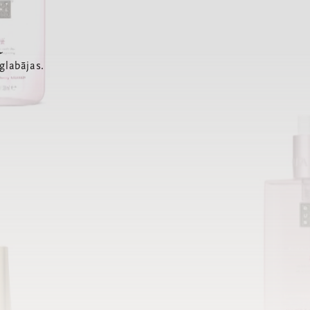
a
glabājas.