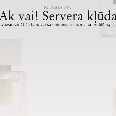
RITUALS 500
Ak vai! Servera kļūd
 atsvaidzināt šo lapu vai sazinieties ar mums, ja problēma sa