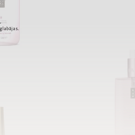
a
glabājas.