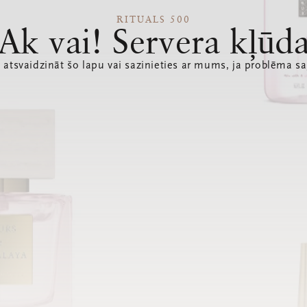
RITUALS 500
Ak vai! Servera kļūd
 atsvaidzināt šo lapu vai sazinieties ar mums, ja problēma sa