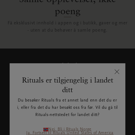
poeng
Få eksklusivt innhold i appen og i butikk, gaver og mer
- uten at du behøver å samle poeng.
Hold deg
oppdatert
Rituals er tilgjengelig i landet
ditt
Registrer deg for å motta
nyheter og eksklusive tilbud fra
Du besøker Rituals fra et annet land enn det du er
Rituals. Rituals bruker dine
i, eller fra det du har besøkt oss fra før. Vil du gå til
personopplysninger som
Rituals-nettstedet for landet ditt?
beskrevet i våre
retningslinjer
for personvern
.
Nei. Bli i Rituals Norge
Ja. Fortsett til Rituals United States of America