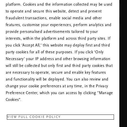
LAND
platform. Cookies and the information collected may be used
Norge (Norway)
to operate and secure this website, detect and prevent
fraudulent transactions, enable social media and other
SPRÅK
features, customise your experiences, perform analytics and
Norsk
provide personalised advertisements tailored to your
interests, within the platform and across third party sites. If
you click ‘Accept All,’ this website may deploy first and third
BRUK INNSTILLINGENE
party cookies for all of these purposes. If you click ‘Only
Necessary’ your IP address and other browsing information
will still be collected but only first and third party cookies that
are necessary to operate, secure and enable key features
and functionality will be deployed. You can also review and
change your cookie preferences at any time, in the Privacy
RING KUNDESERVICE:
Preference Center, which you can access by clicking "Manage
+47 23963309
Lokal tariff
Cookies”.
Mandag - Fredag
09:00 - 18:30
VIEW FULL COOKIE POLICY
RITUALS APP