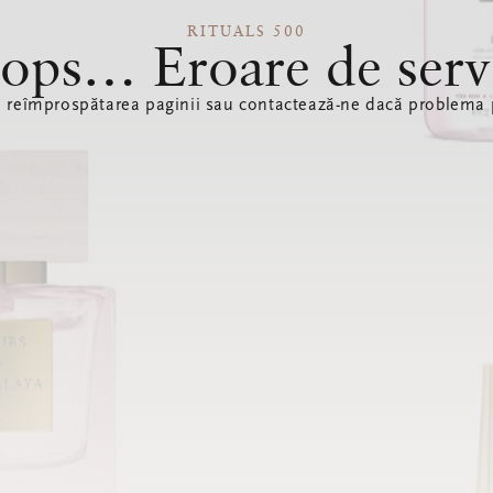
RITUALS 500
ops… Eroare de serv
ă reîmprospătarea paginii sau contactează-ne dacă problema p