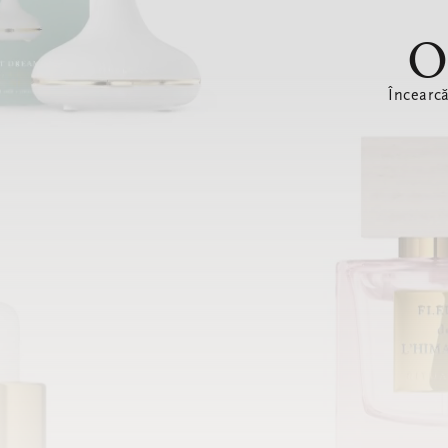
O
Încearc