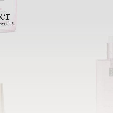
er
ersistă.