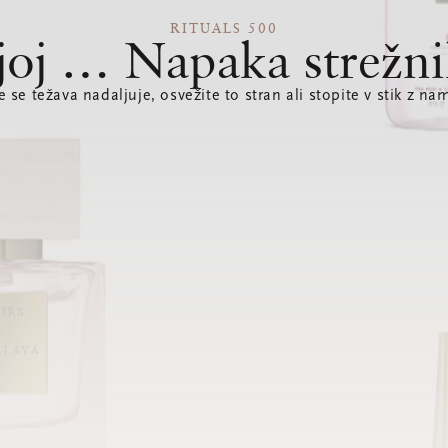
RITUALS 500
joj … Napaka strežni
e se težava nadaljuje, osvežite to stran ali stopite v stik z nam