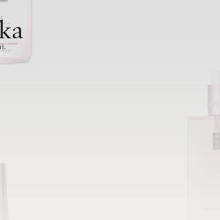
ka
i.