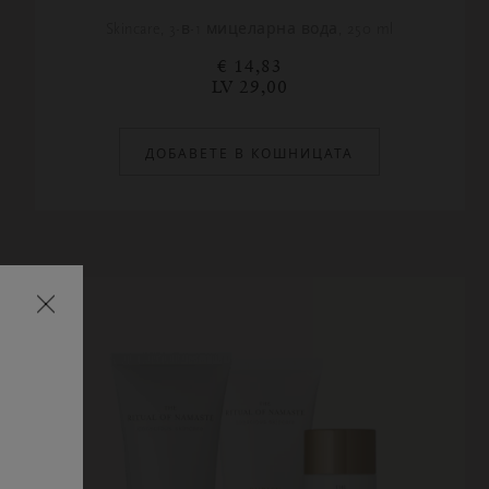
Skincare, 3-в-1 мицеларна вода, 250 ml
€ 14,83
LV 29,00
ДОБАВЕТЕ В КОШНИЦАТА
Затваряне
на
изскачащия
прозорец