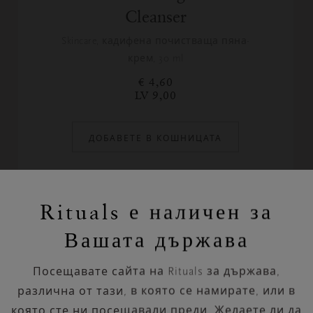
Cleanser
Skincare, кадифена почистваща пяна-
крем, 30 ml
€ 4,60
LV 9,00
ДОБАВЕТЕ В КОШНИЦАТА
Rituals е наличен за
Вашата държава
Посещавате сайта на Rituals за държава,
различна от тази, в която се намирате, или в
която сте ни посещавали преди. Желаете ли да