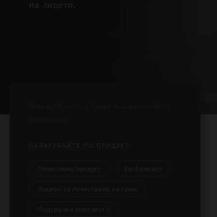
на лицето.
Начало
Красота
Грижа за кожата за Нея
Почистващи
ПАЗАРУВАЙТЕ ПО ПРОДУКТ
Почистващ продукт
Ексфолиант
Лосион за почистване на грим
Подаръчен комплект S