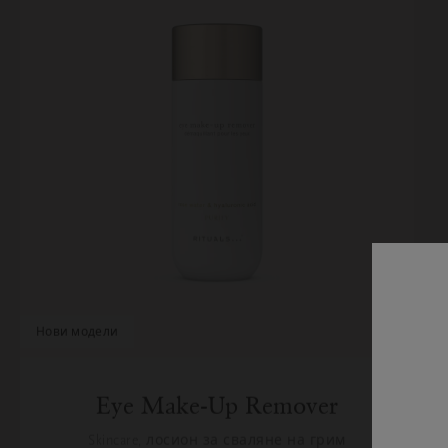
нови модели
Eye Make-Up Remover
Skincare, лосион за сваляне на грим