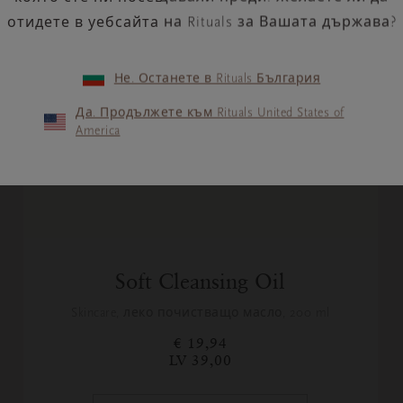
отидете в уебсайта на Rituals за Вашата държава?
Не. Останете в Rituals България
Да. Продължете към Rituals United States of
America
Soft Cleansing Oil
Skincare, леко почистващо масло, 200 ml
€ 19,94
LV 39,00