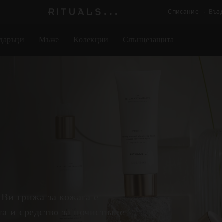
Списание
Въз
Логото
на
даръци
Мъже
Колекции
Слънцезащита
Rituals
 Ви грижа за кожата е
а и средство за почистване