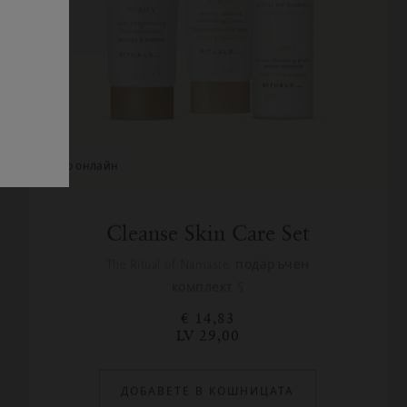
само онлайн
Cleanse Skin Care Set
The Ritual of Namaste, подаръчен
комплект S
€ 14,83
LV 29,00
ДОБАВЕТЕ В КОШНИЦАТА