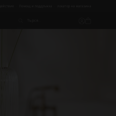
действие
Помощ и поддръжка
локатор на магазина
Търся...
Вижте
Потребителски
Търся...
кошницата
акаунт