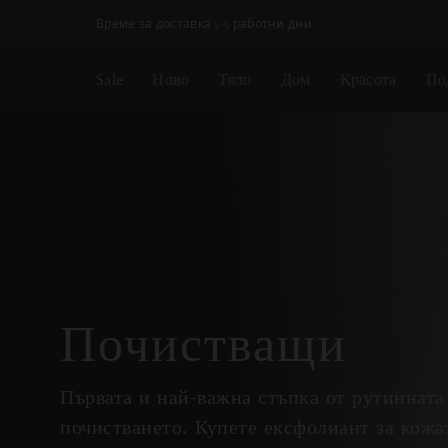
Пропускане на навигацията
Вашата поръчка ще бъде доставена чрез DPD
Sale
Ново
Тяло
Дом
Красота
По
Почистващи
Първата и най-важна стъпка от рутинната
почистването. Купете ексфолиант за кожат